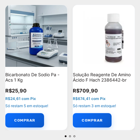
Bicarbonato De Sodio Pa -
Solução Reagente De Amino
Acs 1 Kg
Ácido F Hach 2386442-br
R$25,90
R$709,90
R$24,61
com
Pix
R$674,41
com
Pix
Só restam
5
em estoque!
Só restam
3
em estoque!