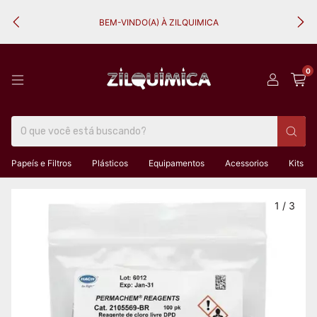
BEM-VINDO(A) À ZILQUIMICA
0
Papeís e Filtros
Plásticos
Equipamentos
Acessorios
Kits
1
/
3