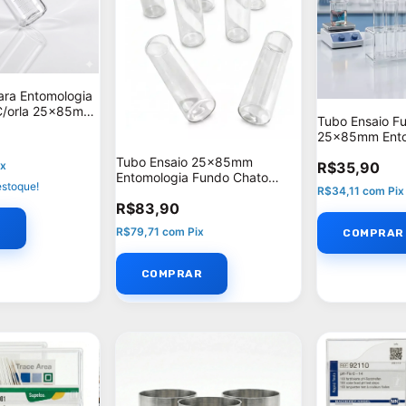
ara Entomologia
C/orla 25x85mm
Tubo Ensaio F
 kit: 50
25x85mm Entom
- Unidades por 
Tubo Ensaio 25x85mm
R$35,90
ix
Entomologia Fundo Chato
stoque!
R$34,11
com
Pix
C/orla - Unidades por kit: 25
R$83,90
R$79,71
com
Pix