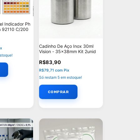
el Indicador Ph
n 92110 C/200
Cadinho De Aço Inox 30ml
ix
Vision - 35x38mm Kit 2unid
stoque!
R$83,90
R$79,71
com
Pix
Só restam
5
em estoque!