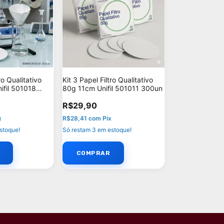
ro Qualitativo
Kit 3 Papel Filtro Qualitativo
ifil 501018
80g 11cm Unifil 501011 300un
R$29,90
x
R$28,41
com
Pix
stoque!
Só restam
3
em estoque!