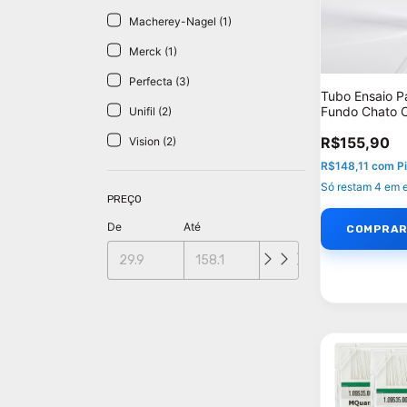
Macherey-Nagel (1)
Merck (1)
Perfecta (3)
Tubo Ensaio P
Fundo Chato 
Unifil (2)
- Unidades por
R$155,90
Vision (2)
R$148,11
com
P
Só restam
4
em e
PREÇO
De
Até