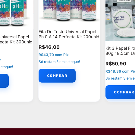
Fita De Teste Universal Papel
Ph 0 A 14 Perfecta Kit 200unid
Universal Papel
fecta Kit 300unid
R$46,00
Kit 3 Papel Filt
80g 18,5cm Un
R$43,70
com
Pix
C300
x
Só restam
5
em estoque!
R$50,90
stoque!
R$48,36
com
Pi
Só restam
3
em e