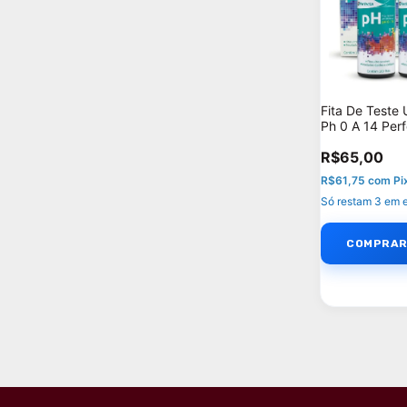
Fita De Teste 
Ph 0 A 14 Per
R$65,00
R$61,75
com
Pi
Só restam
3
em e