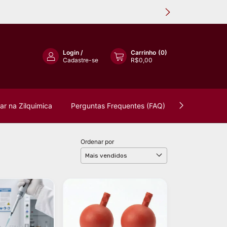
Login
/
Carrinho
(
0
)
Cadastre-se
R$0,00
r na Zilquimica
Perguntas Frequentes (FAQ)
Política de 
Ordenar por