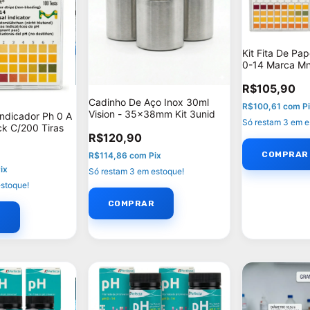
Kit Fita De Pap
0-14 Marca M
R$105,90
Cadinho De Aço Inox 30ml
R$100,61
com
P
Vision - 35x38mm Kit 3unid
 Indicador Ph 0 A
Só restam
3
em e
k C/200 Tiras
R$120,90
R$114,86
com
Pix
ix
Só restam
3
em estoque!
stoque!