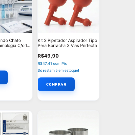
undo Chato
Kit 2 Pipetador Aspirador Tipo
ologia C/orla
Pera Borracha 3 Vias Perfecta
kit: 10
R$49,90
R$47,41
com
Pix
Só restam
5
em estoque!