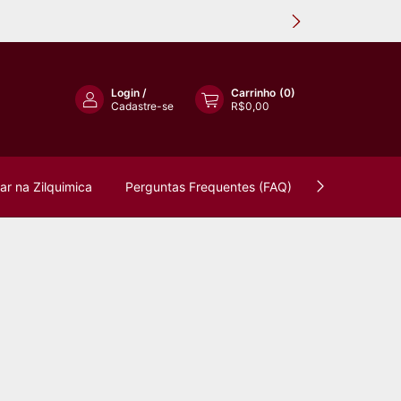
Login
/
Carrinho
(
0
)
Cadastre-se
R$0,00
r na Zilquimica
Perguntas Frequentes (FAQ)
Política de 