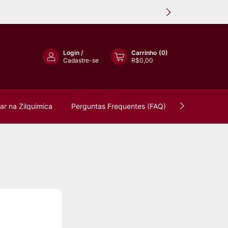
Login
/
Carrinho
(
0
)
Cadastre-se
R$0,00
r na Zilquimica
Perguntas Frequentes (FAQ)
Política de 