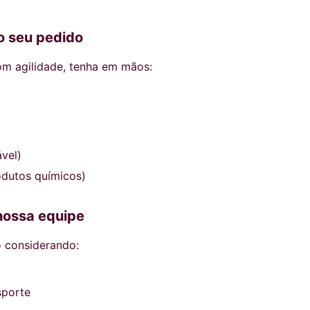
o seu pedido
om agilidade, tenha em mãos:
vel)
odutos químicos)
nossa equipe
o considerando:
sporte