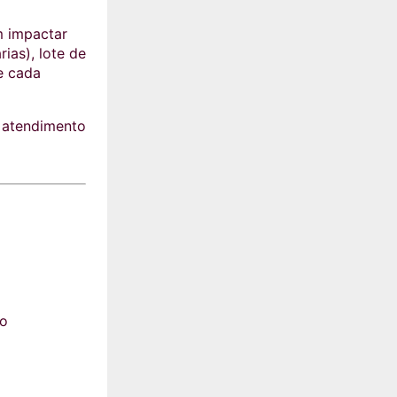
m impactar
ias), lote de
e cada
 atendimento
no