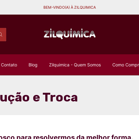
BEM-VINDO(A) À ZILQUIMICA
Contato
Blog
Zilquimica - Quem Somos
Como Compra
lução e Troca
nosco para resolvermos da melhor forma.