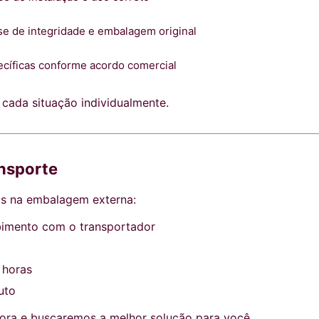
ise de integridade e embalagem original
cíficas conforme acordo comercial
 cada situação individualmente.
ansporte
is na embalagem externa:
bimento com o transportador
 horas
uto
ora e buscaremos a melhor solução para você.