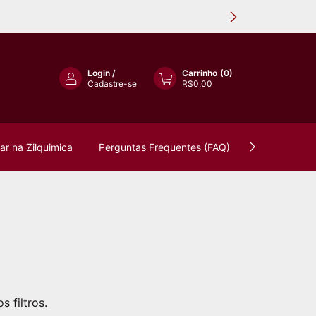
Login
/
Carrinho
(
0
)
Cadastre-se
R$0,00
r na Zilquimica
Perguntas Frequentes (FAQ)
Política de 
 filtros.