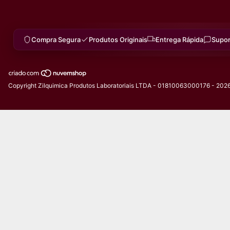
Compra Segura
Produtos Originais
Entrega Rápida
Supor
Copyright Zilquimica Produtos Laboratoriais LTDA - 01810063000176 - 2026.