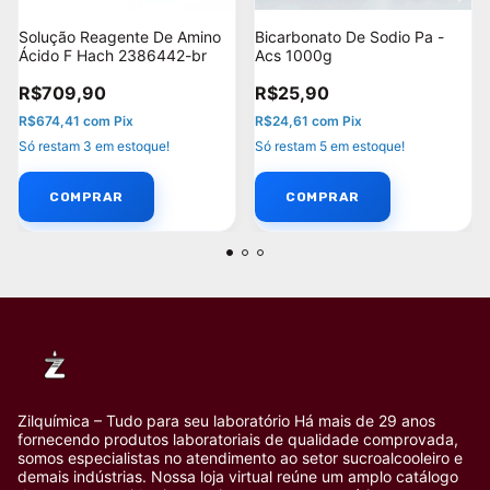
Solução Reagente De Amino
Bicarbonato De Sodio Pa -
Ácido F Hach 2386442-br
Acs 1000g
R$709,90
R$25,90
R$674,41
com
Pix
R$24,61
com
Pix
Só restam
3
em estoque!
Só restam
5
em estoque!
Zilquímica – Tudo para seu laboratório Há mais de 29 anos
fornecendo produtos laboratoriais de qualidade comprovada,
somos especialistas no atendimento ao setor sucroalcooleiro e
demais indústrias. Nossa loja virtual reúne um amplo catálogo