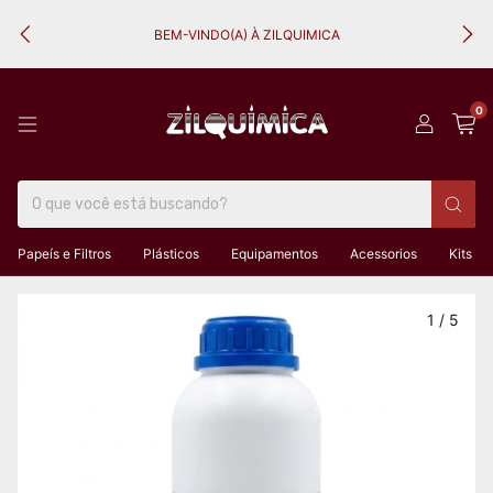
BEM-VINDO(A) À ZILQUIMICA
0
Papeís e Filtros
Plásticos
Equipamentos
Acessorios
Kits
1
/
5