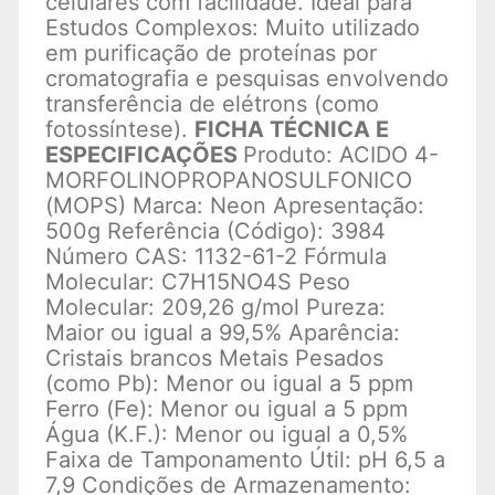
celulares com facilidade. Ideal para
Estudos Complexos: Muito utilizado
em purificação de proteínas por
cromatografia e pesquisas envolvendo
transferência de elétrons (como
fotossíntese).
FICHA TÉCNICA E
ESPECIFICAÇÕES
Produto: ACIDO 4-
MORFOLINOPROPANOSULFONICO
(MOPS) Marca: Neon Apresentação:
500g Referência (Código): 3984
Número CAS: 1132-61-2 Fórmula
Molecular: C7H15NO4S Peso
Molecular: 209,26 g/mol Pureza:
Maior ou igual a 99,5% Aparência:
Cristais brancos Metais Pesados
(como Pb): Menor ou igual a 5 ppm
Ferro (Fe): Menor ou igual a 5 ppm
Água (K.F.): Menor ou igual a 0,5%
Faixa de Tamponamento Útil: pH 6,5 a
7,9 Condições de Armazenamento: