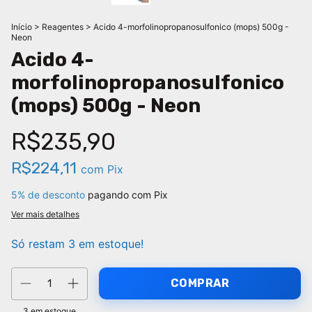
Início
>
Reagentes
>
Acido 4-morfolinopropanosulfonico (mops) 500g -
Neon
Acido 4-
morfolinopropanosulfonico
(mops) 500g - Neon
R$235,90
R$224,11
com
Pix
5% de desconto
pagando com Pix
Ver mais detalhes
Só restam
3
em estoque!
3
em estoque