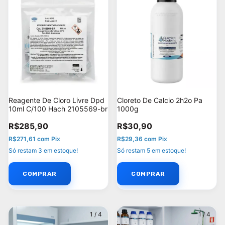
Reagente De Cloro Livre Dpd
Cloreto De Calcio 2h2o Pa
10ml C/100 Hach 2105569-br
1000g
R$285,90
R$30,90
R$271,61
com
Pix
R$29,36
com
Pix
Só restam
3
em estoque!
Só restam
5
em estoque!
1
/
4
1
/
4