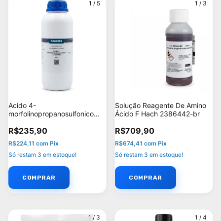
1
/
5
1
/
3
Acido 4-
Solução Reagente De Amino
morfolinopropanosulfonico
Ácido F Hach 2386442-br
(mops) 500g - Neon
R$235,90
R$709,90
R$224,11
com
Pix
R$674,41
com
Pix
Só restam
3
em estoque!
Só restam
3
em estoque!
1
/
3
1
/
4