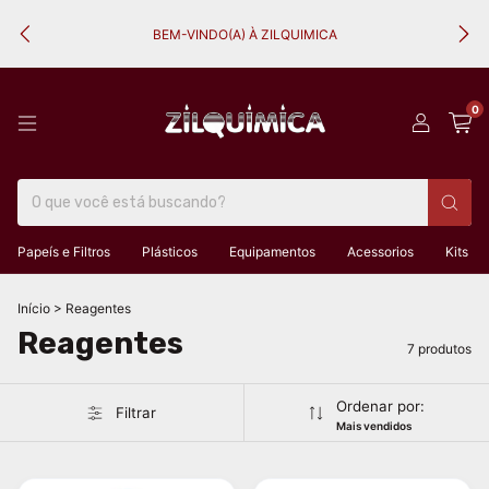
BEM-VINDO(A) À ZILQUIMICA
0
Papeís e Filtros
Plásticos
Equipamentos
Acessorios
Kits
Início
>
Reagentes
Reagentes
7 produtos
Ordenar por:
Filtrar
Mais vendidos