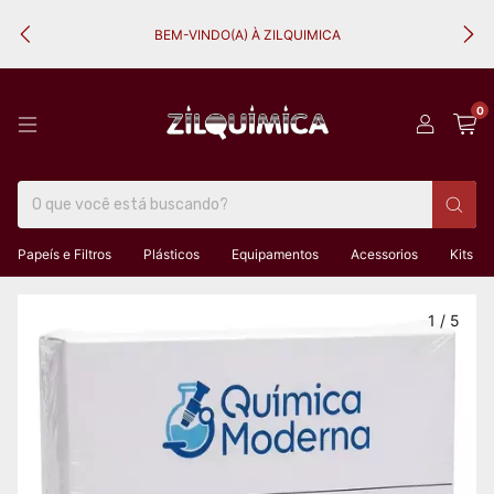
BEM-VINDO(A) À ZILQUIMICA
0
Papeís e Filtros
Plásticos
Equipamentos
Acessorios
Kits
1
/
5