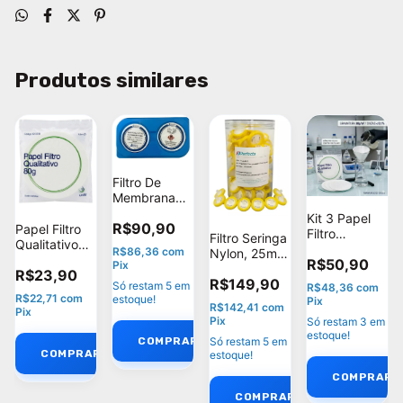
Produtos similares
Filtro De
Membrana
Mist. Esteres
Kit 3 Papel
R$90,90
0,45um
Papel Filtro
Filtro
Filtro Seringa
47mm Qm
Qualitativo
Qualitativo
R$86,36
com
Nylon, 25mm
Hnm - C/100
80g 18,5cm
R$50,90
80g 18,5cm
Pix
- 0,22um
R$23,90
Unifil 501018
Unifil 501018
R$149,90
Marca
Só restam
5
em
R$48,36
com
C/100
C300
Perfecta
R$22,71
com
estoque!
Pix
R$142,41
com
Pix
C/100unid
Pix
Só restam
3
em
estoque!
Só restam
5
em
estoque!