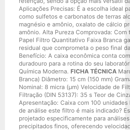
retenção, sendo a opção mais versátil da
Aplicações Precisas: É a escolha ideal p
como sulfetos e carbonatos de terras alc
magnésio e amônio, oxalato de cálcio pr
amônio. Alta Pureza Comprovada: Com t
Papel Filtro Quantitativo Faixa Branca 
residual que comprometa o peso final da
Benefício: A caixa econômica conta co
duradouro para a rotina do seu laborató
Química Moderna.
FICHA TÉCNICA
Marc
Branca) Diâmetro: 15 cm (150 mm) Gram
Nominal: 8 micra (µm) Velocidade de Fil
Filtração (DIN 53137): 35 s Teor de Cin
Apresentação: Caixa com 100 unidades
de análise este filtro é mais indicado? E
projetado especificamente para análises 
precipitados finos, oferecendo velocida