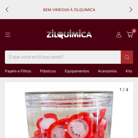
BEM-VINDO(A) À ZILQUIMICA
0
Papeís e Filtros
Plásticos
Equipamentos
Acessorios
Kits
1
/
4