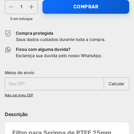
5
em estoque
Compra protegida
Seus dados cuidados durante toda a compra.
Ficou com alguma duvida?
Esclareça sua duvida pelo nosso WhatsApp.
Entregas para o CEP:
Alterar CEP
Meios de envio
Calcular
Não sei meu CEP
Descrição
Filtro para Seringa de PTFE 25mm