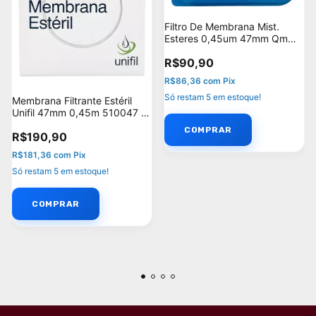
Filtro De Membrana Mist.
Esteres 0,45um 47mm Qm
Hnm - C/100
R$90,90
R$86,36
com
Pix
Só restam
5
em estoque!
Membrana Filtrante Estéril
Unifil 47mm 0,45m 510047 -
C/100
R$190,90
R$181,36
com
Pix
Só restam
5
em estoque!