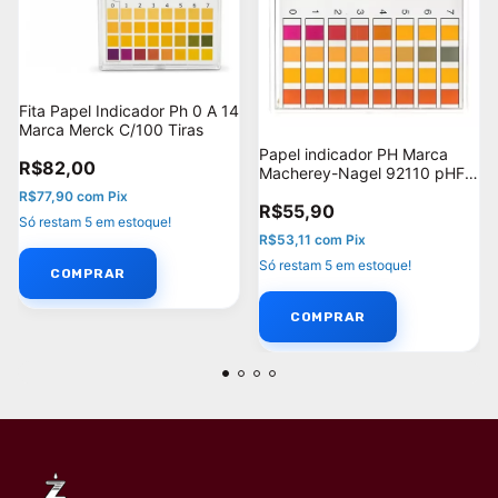
Fita Papel Indicador Ph 0 A 14
Marca Merck C/100 Tiras
Papel indicador PH Marca
R$82,00
Macherey-Nagel 92110 pHFix
0-14 cx com 100 tiras
R$77,90
com
Pix
R$55,90
Só restam
5
em estoque!
R$53,11
com
Pix
Só restam
5
em estoque!