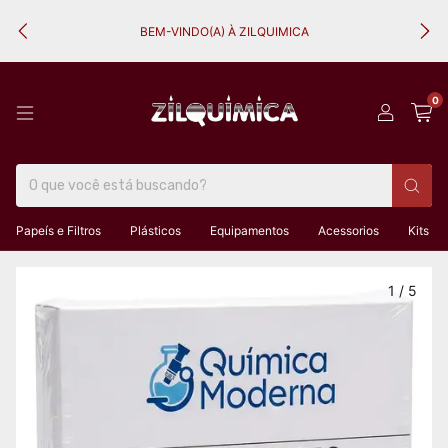
BEM-VINDO(A) À ZILQUIMICA
0
Papeís e Filtros
Plásticos
Equipamentos
Acessorios
Kits
1
/
5