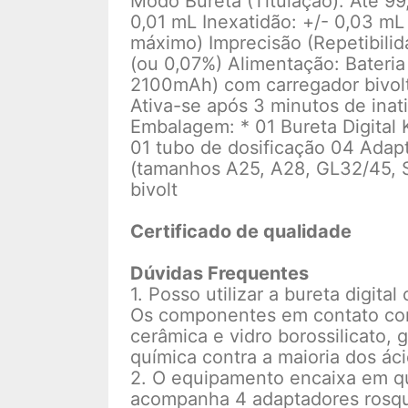
Modo Bureta (Titulação): Até 9
0,01 mL Inexatidão: +/- 0,03 mL
máximo) Imprecisão (Repetibilid
(ou 0,07%) Alimentação: Bateria
2100mAh) com carregador bivol
Ativa-se após 3 minutos de inati
Embalagem: * 01 Bureta Digital
01 tubo de dosificação 04 Adapt
(tamanhos A25, A28, GL32/45, 
bivolt
Certificado de qualidade
Dúvidas Frequentes
1. Posso utilizar a bureta digit
Os componentes em contato com 
cerâmica e vidro borossilicato, 
química contra a maioria dos áci
2. O equipamento encaixa em qu
acompanha 4 adaptadores rosqu