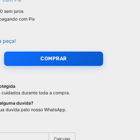
00
sem juros
pagando com Pix
a peça!
otegida
 cuidados durante toda a compra.
 alguma duvida?
sua duvida pelo nosso WhatsApp.
:
Alterar CEP
Calcular