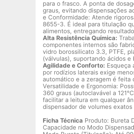
para o frasco. A ponta de dosa
graus, evitando dispensações ac
e Conformidade: Atende rigoro
8655-3. É ideal para titulação q
alimentos, entregando resultado
Alta Resistência Química:
Traba
componentes internos são fabri
vidro borossilicato 3.3, PTFE, p
(válvulas), suportando ácidos e 
Agilidade e Conforto:
Esqueça a
por rodízios laterais exige meno
automático e a zeragem é feita
Versatilidade e Ergonomia: Possu
360 graus (autoclavável a 121°C
facilitar a leitura em qualquer 
dispensador de volumes exatos o
Ficha Técnica
Produto: Bureta D
Capacidade no Modo Dispensad