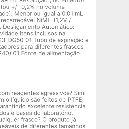
9,99 mL Resolução (Incremento):
 (ou +/- 0,2% no volume
ade): Menor ou igual a 0,01 mL
 recarregável NiMH (1,2V /
t Desligamento Automático:
vidade Itens Inclusos na
 K3-DG50 01 Tubo de aspiração e
adores para diferentes frascos
S40) 01 Fonte de alimentação
al com reagentes agressivos? Sim!
o líquido são feitos de PTFE,
garantindo excelente resistência
dos e bases do laboratório.
alquer frasco? O produto já
eáveis de diferentes tamanhos