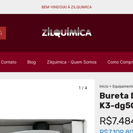
BEM-VINDO(A) À ZILQUIMICA
Contato
Blog
Zilquimica - Quem Somos
Como Compra
Início
>
Equipament
1
/
4
Bureta 
K3-dg50
R$7.48
R$7.109,8