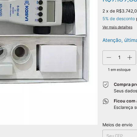
2
x de
R$3.742,
5% de desconto
Ver mais detalhes
Atenção, últim
1
em estoque
Compra pr
Seus dados
Ficou com
Esclareça 
Entregas para o CEP
Meios de envio