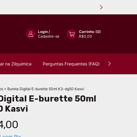
Login
/
Carrinho
(
0
)
Cadastre-se
R$0,00
r na Zilquimica
Perguntas Frequentes (FAQ)
Política de 
os
>
Bureta Digital E-burette 50ml K3-dg50 Kasvi
Digital E-burette 50ml
 Kasvi
4,00
0
com
Pix