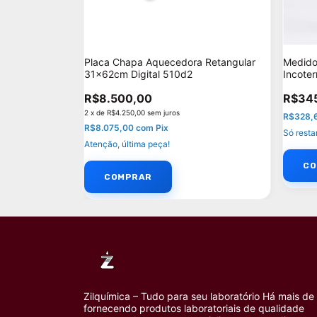
Placa Chapa Aquecedora Retangular
Medidor
31x62cm Digital 510d2
Incote
R$8.500,00
R$34
2
x
de
R$4.250,00
sem juros
R$328,
R$8.075,00
com
Pix
Só rest
Atenção, última peça!
Zilquímica – Tudo para seu laboratório Há mais de
fornecendo produtos laboratoriais de qualidade