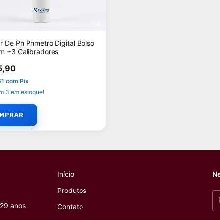
 De Ph Phmetro Digital Bolso
rm +3 Calibradores
5,90
61
com
Pix
am
3
em estoque!
Início
Ne
Produtos
 29 anos
Contato