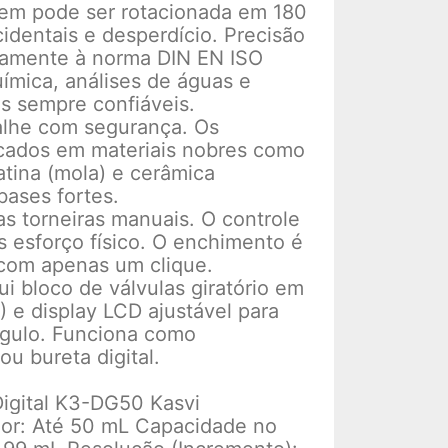
gem pode ser rotacionada em 180
identais e desperdício. Precisão
samente à norma DIN EN ISO
uímica, análises de águas e
s sempre confiáveis.
lhe com segurança. Os
cados em materiais nobres como
latina (mola) e cerâmica
bases fortes.
s torneiras manuais. O controle
s esforço físico. O enchimento é
 com apenas um clique.
i bloco de válvulas giratório em
) e display LCD ajustável para
ângulo. Funciona como
u bureta digital.
igital K3-DG50 Kasvi
or: Até 50 mL Capacidade no