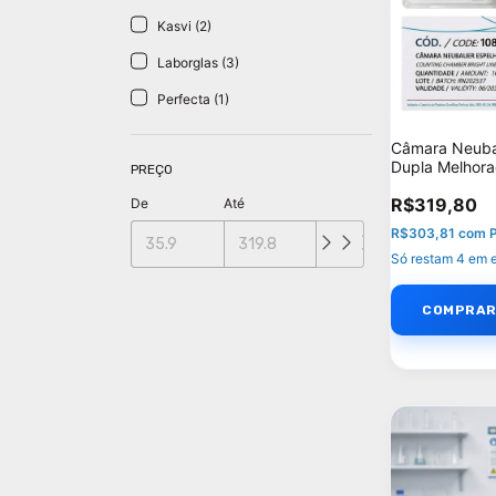
Kasvi (2)
Laborglas (3)
Perfecta (1)
Câmara Neuba
Dupla Melhor
PREÇO
Células
R$319,80
De
Até
R$303,81
com
Só restam
4
em e