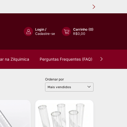
Login
/
Carrinho
(
0
)
Cadastre-se
R$0,00
r na Zilquimica
Perguntas Frequentes (FAQ)
Política de 
Ordenar por