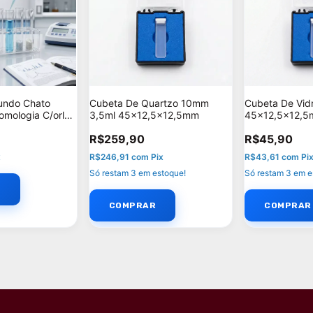
undo Chato
Cubeta De Quartzo 10mm
Cubeta De Vid
mologia C/orla
3,5ml 45x12,5x12,5mm
45x12,5x12,
 kit: 10
R$259,90
R$45,90
x
R$246,91
com
Pix
R$43,61
com
Pi
Só restam
3
em estoque!
Só restam
3
em e