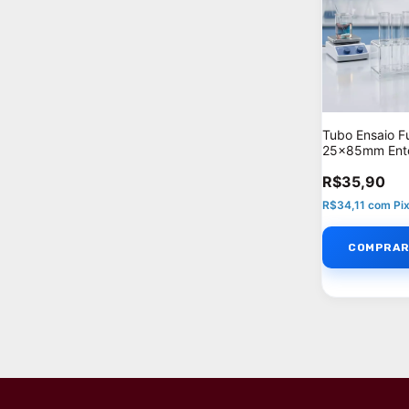
Tubo Ensaio F
25x85mm Ento
- Unidades por
R$35,90
R$34,11
com
Pi