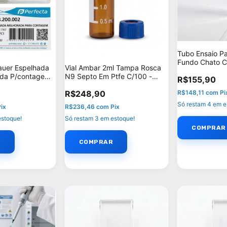
Tubo Ensaio P
Fundo Chato 
uer Espelhada
Vial Ambar 2ml Tampa Rosca
- Unidades por
ada P/contagem
N9 Septo Em Ptfe C/100 -
R$155,90
Agilent
R$248,90
R$148,11
com
Pi
Só restam
4
em e
Pix
R$236,46
com
Pix
stoque!
Só restam
3
em estoque!