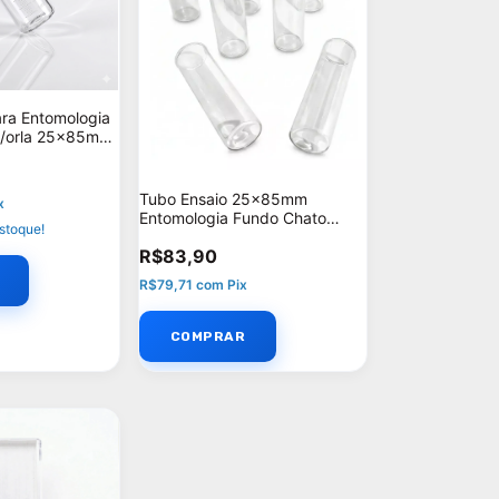
ara Entomologia
C/orla 25x85mm
 kit: 50
Tubo Ensaio 25x85mm
x
Entomologia Fundo Chato
stoque!
C/orla - Unidades por kit: 25
R$83,90
R$79,71
com
Pix