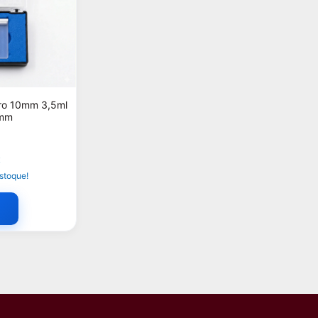
ro 10mm 3,5ml
5mm
x
stoque!