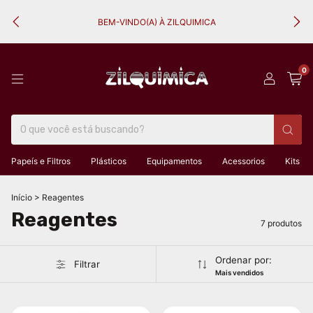
BEM-VINDO(A) À ZILQUIMICA
0
Papeís e Filtros
Plásticos
Equipamentos
Acessorios
Kits
Início
>
Reagentes
Reagentes
7 produtos
Ordenar por:
Filtrar
Mais vendidos