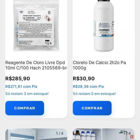
Reagente De Cloro Livre Dpd
Cloreto De Calcio 2h2o Pa
10ml C/100 Hach 2105569-br
1000g
R$285,90
R$30,90
R$271,61
com
Pix
R$29,36
com
Pix
Só restam
3
em estoque!
Só restam
5
em estoque!
1
/
4
1
/
4