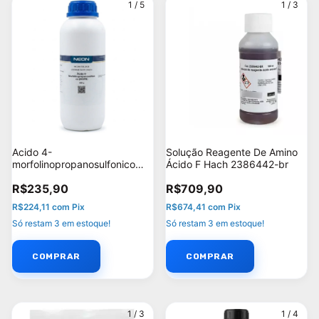
1
/
5
1
/
3
Acido 4-
Solução Reagente De Amino
morfolinopropanosulfonico
Ácido F Hach 2386442-br
(mops) 500g - Neon
R$235,90
R$709,90
R$224,11
com
Pix
R$674,41
com
Pix
Só restam
3
em estoque!
Só restam
3
em estoque!
1
/
3
1
/
4