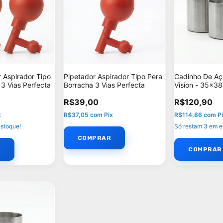
r Aspirador Tipo
Pipetador Aspirador Tipo Pera
Cadinho De Aç
 3 Vias Perfecta
Borracha 3 Vias Perfecta
Vision - 35x3
R$39,00
R$120,90
x
R$37,05
com
Pix
R$114,86
com
P
stoque!
Só restam
3
em e