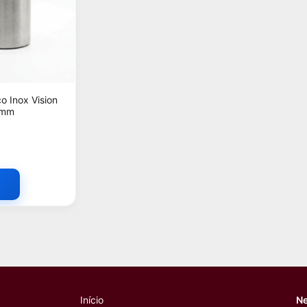
o Inox Vision
8mm
x
Início
Ne