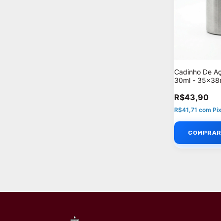
Cadinho De Aç
30ml - 35x3
R$43,90
R$41,71
com
Pi