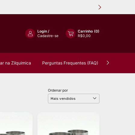
Login
/
Carrinho
(
0
)
Cadastre-se
R$0,00
r na Zilquimica
Perguntas Frequentes (FAQ)
Política de 
Ordenar por