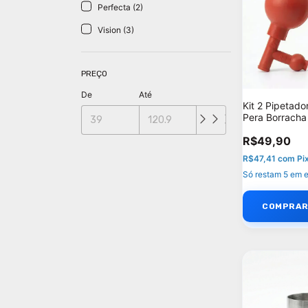
Perfecta (2)
Vision (3)
PREÇO
De
Até
Kit 2 Pipetado
Pera Borracha
R$49,90
R$47,41
com
Pi
Só restam
5
em e